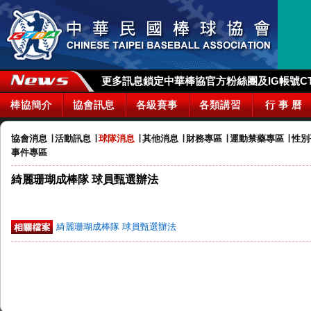
更多訊息鎖定中華棒協官方粉絲團及IG帳號CTBA_
棒協簡介
協會訊息
各級賽事
各類講習
行 事 曆
協會消息
∣
活動訊息
∣
球隊消息
∣
其他消息
∣
財務專區
∣
運動禁藥專區
∣
性別
事件專區
綺麗珊瑚成棒隊 球員甄選辦法
綺麗珊瑚成棒隊 球員甄選辦法