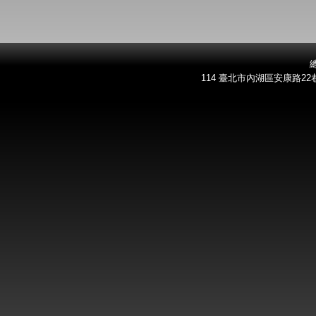
總
114 臺北市內湖區安康路22巷