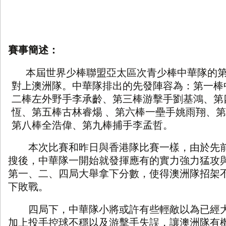
賽事簡述：
本屆
世界少
棒
聯盟亞太區次青少棒
中華隊的
對上澳洲隊
。中華隊排出的先發陣容為：第一棒
二棒
左外野
手
李承齡
、第三棒
游擊手劉基鴻
、第
恆
、第五棒
古林睿煬
、第六棒
一壘手姚雨翔
、第
第八棒
全浩偉
、第九棒
捕手李孟哲
。
本次比賽和昨日與香港隊比賽一樣，由於先
搜後，中華隊一開始就發揮應有的實力強力猛攻
第一、二、四局大舉拿下分數，使得澳洲隊招架
下敗戰。
四局下，中華隊小將或許有些輕敵以為已經
加上投手控球不穩以及游擊手失誤，讓澳洲隊有