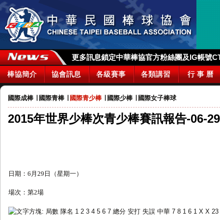
更多訊息鎖定中華棒協官方粉絲團及IG帳號CTBA_
棒協簡介
協會訊息
各級賽事
各類講習
行 事 曆
國際成棒
∣
國際青棒
∣
國際青少棒
∣
國際少棒
∣
國際女子棒球
2015年世界少棒次青少棒賽訊報告-06-29
日期：
6
月
29
日（星期
一
）
場次：第
2
場