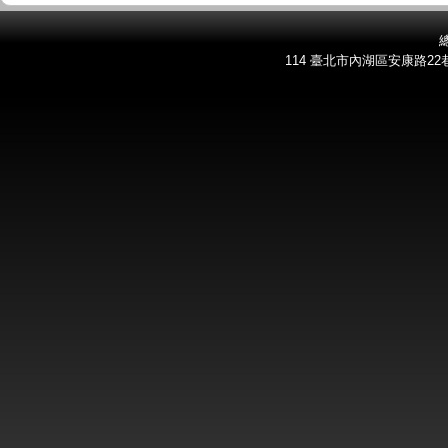
總
114 臺北市內湖區安康路22巷