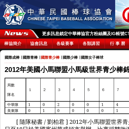
更多訊息鎖定中華棒協官方粉絲團及IG帳號CTBA_
棒協簡介
協會訊息
各級賽事
各類講習
行 事 曆
國際成棒
∣
國際青棒
∣
國際青少棒
∣
國際少棒
∣
國際女子棒球
2012年美國小馬聯盟小馬級世界青少棒錦
局數
１
２
３
４
５
６
７
隊名
中華隊
1
0
2
0
0
1
4
美東隊
0
1
0
0
0
0
1
[
隨隊秘書
/
劉柏君
] 2012
年小馬聯盟世界青
日至
18
日於美國賓州華盛頓市舉辦
，
比賽採雙敗