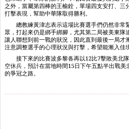
之外，當屬第四棒的王榆銓，單場四支安打、三
打擊表現，幫助中華隊取得勝利。
總教練黃湋志表示這場比賽選手們仍然非常緊
眾，打起來仍是綁手綁腳，尤其第二局被美東隊
讓人聯想到前一戰的狀況，因此直到最後一局才
注意調整選手的心理狀況與打擊，希望能漸入佳
接下來的比賽波多黎各再以
12
比
7
擊敗美北
空休兵，
預計在當地時間
15
日下午五點半出戰美
的爭冠之路。