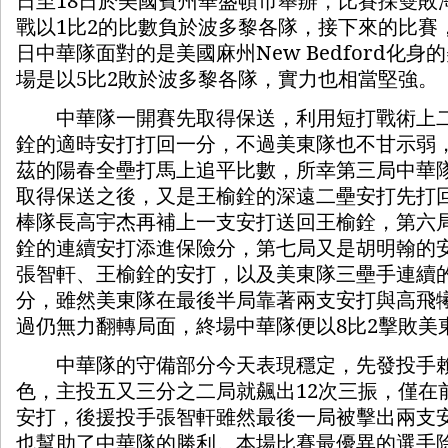
戰以
1
比
2
的比數負於波多黎各隊，接下來的比賽
日中華隊面對的是美國麻州
New Bedford
化身的
場是以
5
比
2
敗於波多黎各隊，實力也相當堅強。
中華隊一開賽先取得保送，利用短打戰術上二
銓的適時安打打回一分，不過美東隊也不甘示弱
茲的陽春全壘打馬上追平比數，所幸第三局中華
取得保送之後，又是王榆銓的深遠二壘安打先打
棒隊長高宇杰再補上一支安打送回王榆銓，第六
銓的連續安打添進保險分，第七局又是胡明翰的
張智軒、王榆銓的安打，以及美東隊三壘手連續
分，雖然美東隊在最後半局靠著兩支安打與高飛
過仍無力翻轉局面，終場中華隊便以
8
比
2
擊敗美
中華隊的守備部分今天表現穩定，先發投手賴
色，主投五又三分之二局就飆出
12
次三振，僅在
安打，後援投手張智軒雖然最後一局被擊出兩支
也幫助了中華隊的勝利。本場比賽最優異的選手