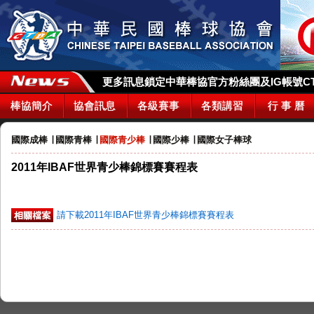
更多訊息鎖定中華棒協官方粉絲團及IG帳號CTBA_
棒協簡介
協會訊息
各級賽事
各類講習
行 事 曆
國際成棒
∣
國際青棒
∣
國際青少棒
∣
國際少棒
∣
國際女子棒球
2011年IBAF世界青少棒錦標賽賽程表
請下載2011年IBAF世界青少棒錦標賽賽程表