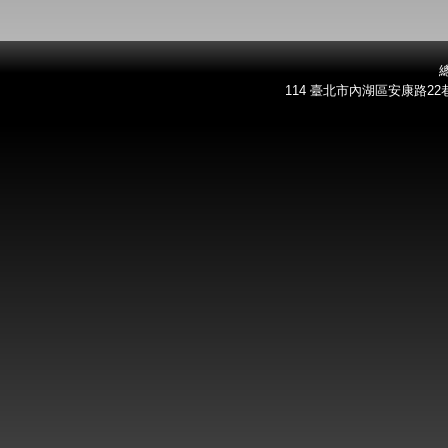
總
114 臺北市內湖區安康路22巷