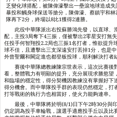
乏變化球搭配，被陳偉濠擊出一壘滾地球造成失
暴投和觸身球保送等搶分，陳偉濠、蔡鎮宇和林
隊再下
2
分，終場以
8
比
1
獲得
2
連勝。
此役中華隊派出右投蘇勝鴻先發，以直球、滑
配，主投
3
局奪下
4
三振，僅被擊出
2
零星安打無
任投手何智翔投
2.2
局也三振
1
名打者，惟欲提升
球不佳，且遭擊出三支深遠安打丟掉
1
分，也是中
外曾聖爾和闕定進也都登板投球，順利解決打者
賽後中華隊總教練陳宗世表示，這次比賽後對
看，整體戰力有明顯的提升，充分展現求勝慾望
和臨場的穩定性，得分契機因教練沒有掌握好下
得分機會。而中華隊投手群的表現仍然穩定，打
打等戰術的執行力也相當好，使火力能夠連串。
最後，中華隊將於明
(8/1)
日下午
2
時
30
分與
仍定調為投手車輪戰，讓選手適應投手丘以及比