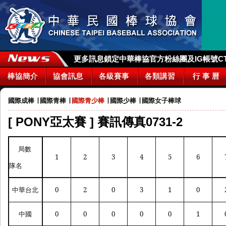
更多訊息鎖定中華棒協官方粉絲團及IG帳號CTBA_
棒協簡介
協會訊息
各級賽事
各類講習
行 事 曆
國際成棒
∣
國際青棒
∣
國際青少棒
∣
國際少棒
∣
國際女子棒球
[ PONY亞太賽 ] 賽訊傳真0731-2
局數
1
2
3
4
5
6
隊名
中華台北
0
2
0
3
1
0
中國
0
0
0
0
0
1