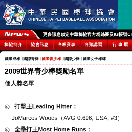
更多訊息鎖定中華棒協官方粉絲團及IG帳號CTBA_
棒協簡介
協會訊息
各級賽事
各類講習
行 事 曆
國際成棒
∣
國際青棒
∣
國際青少棒
∣
國際少棒
∣
國際女子棒球
2009世界青少棒獎勵名單
個人獎名單
◎
打擊王
：
Leading Hitter
（
）
JoMarcos Woods
AVG 0.696, USA, #3
◎
全壘打王
：
Most Home Runs