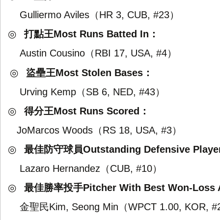
（
）
Gulliermo Aviles
HR 3, CUB, #23
◎
打點王
：
Most Runs Batted In
（
）
Austin Cousino
RBI 17
, USA, #4
◎
盜壘王
：
Most Stolen Bases
（
）
Urving Kemp
SB 6, NED, #43
◎
得分王
：
Most Runs Scored
（
）
JoMarcos Woods
RS 18, USA, #3
◎
最佳防守球員
Outstanding Defensive Playe
（
）
Lazaro Hernandez
CUB, #10
◎
最佳勝率投手
Pitcher With Best Won-Loss 
金聖民
（
Kim, Seong Min
WPCT 1.00, KOR, #