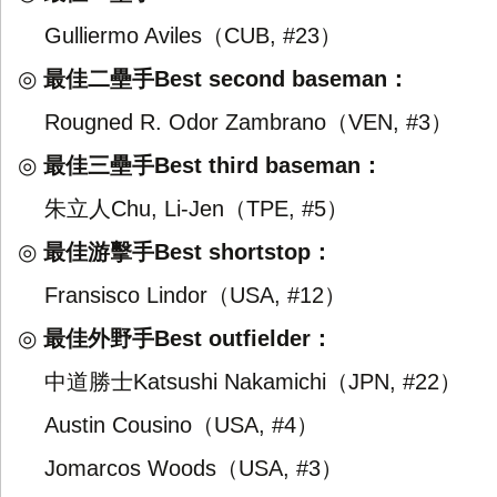
（
）
Gulliermo Aviles
CUB, #23
◎
最佳二壘手
：
Best second baseman
（
）
Rougned R. Odor Zambrano
VEN, #3
◎
最佳三壘手
：
Best third baseman
朱立人
（
）
Chu, Li-Jen
TPE, #5
◎
最佳游擊手
：
Best shortstop
（
）
Fransisco Lindor
USA, #12
◎
最佳外野手
：
Best outfielder
中道勝士
（
）
Katsushi Nakamichi
JPN, #22
（
）
Austin Cousino
USA, #4
（
）
Jomarcos Woods
USA, #3