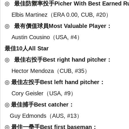
◎
最佳防禦率投手
Picher With Best Earned R
（
）
Elbis Martinez
ERA 0.00, CUB, #20
◎
最有價值球員
：
Most Valuable Player
（
）
Austin Cousino
USA, #4
最佳
人
10
All Star
◎
最佳右投手
：
Best right hand pitcher
（
）
Hector Mendoza
CUB, #35
◎
最佳左投手
：
Best left hand pitcher
（
）
Cory Geisler
USA, #9
◎
最佳捕手
：
Best catcher
（
）
Guy Edmonds
AUS, #13
◎
最佳一壘手
：
Best first baseman