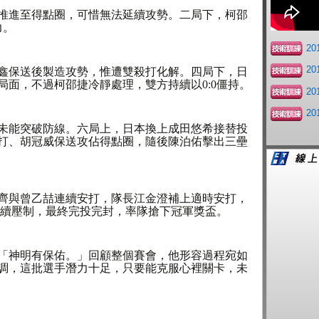
推進至得點圈，可惜無法延續攻勢。二局下，柯邵
力。
2
2
鑫保送後製造攻勢，惟遭雙殺打化解。四局下，日
局面，不過柯邵捷冷靜處理，雙方持續以0:0僵持。
2
2
未能突破防線。六局上，日本換上成田悠希接替投
打、胡冠威保送攻佔得點圈，隨後陳泊佑擊出三壘
齊與曾乙喆連續安打，隊長江金澄補上適時安打，
持續壓制，最終完投完封，率隊搶下冠軍獎盃。
「神明有保佑。」回顧整個賽會，他形容過程宛如
調，這批選手潛力十足，只要能克服心裡關卡，未