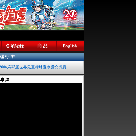
各項紀錄
商 品
English
026年第32屆世界兒童棒球夏令營交流賽