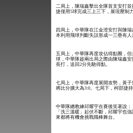
二局上，陳瑞鑫擊出全隊首支安打並
捷僅用5球完成三上三下，展現壓制
四局上，中華隊在江金澄安打與陳瑞
本利用飛球判斷失誤形成一三壘有人
五局上，中華隊再度攻佔得點圈，但
球，中華隊趁兩出局之際由陳瑞鑫安
長打，送回2分先馳得點。
七局上，中華隊再度展開攻勢，黃子
將比分擴大為3:0。七局下，柯邵捷
中華隊總教練邱耀宇在賽後笑著說：
「洗三溫暖」起伏不斷，邱耀宇也強
來都將有機會挑戰職棒舞台。