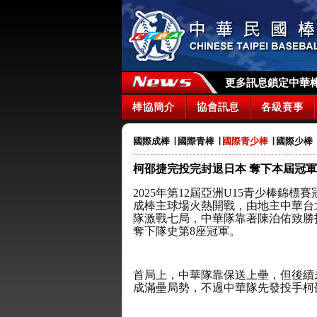
更多訊息鎖定中華棒協
棒協簡介
協會訊息
各級賽事
國際成棒
∣
國際青棒
∣
國際青少棒
∣
國際少棒
柯邵捷完投完封退日本 奪下本屆冠
2025年第12屆亞洲U15青少棒錦
成棒主球場火熱開戰，由地主中華台
隊激戰七局，中華隊靠著陳泊佑致勝
奪下隊史第8座冠軍。
首局上，中華隊靠保送上壘，但後續
成滿壘局勢，不過中華隊先發投手柯