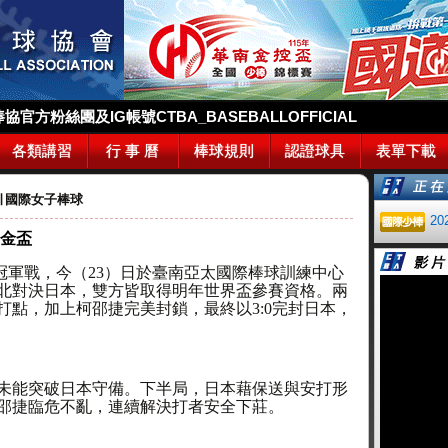
官方粉絲團及IG帳號CTBA_BASEBALLOFFICIAL
各類講習
行 事 曆
棒球規則
認證球具
表單下載
∣
國際女子棒球
2
軍金盃
標賽冠軍戰，今（23）日於臺南亞太國際棒球訓練中心
北對決日本，雙方皆取得明年世界盃參賽資格。兩
打點，加上柯邵捷完美封鎖，最終以3:0完封日本，
未能突破日本守備。下半局，日本藉保送與安打形
邵捷臨危不亂，連續解決打者安全下莊。