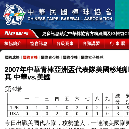
更多訊息鎖定中華棒協官方粉絲團及IG帳號CTBA_
棒協簡介
協會訊息
各級賽事
各類講習
行 事 曆
國際成棒
∣
國際青棒
∣
國際青少棒
∣
國際少棒
∣
國際女子棒球
2007年中華青棒亞洲盃代表隊美國移地
真 中華vs.美國
第
4
場
總
一
二
三
四
五
六
七
八
九
分
TPE
0
1
0
1
0
2
0
2
0
6
USA
0
0
0
2
0
0
0
1
0
3
1
今日出戰美國代表隊，攻勢驚人，一連讓美國隊