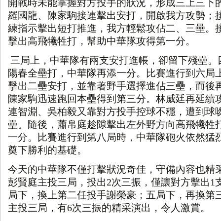
開戰時未能掌握對方投手的狀況，形成三上三下
羅國龍、陳家駒接連擊出安打，開啟我方攻勢；
練指示擊出短打推進，我方輕鬆攻佔二、三壘。
擊出高飛犧牲打，幫助中華隊攻得第一分。
三局上，中華隊有兩支安打進帳，卻留下殘壘。
陽春全壘打，中華隊再添一分。比賽進行到六局
擊出二壘安打，並靠著野手選擇進佔三壘，而後
陳家駒迅速跑回本壘得到第三分。林威廷再延續
連智淵、吳柏毅又靠對方投手控球不穩，遭到球
壘。隨後，蕭帛庭趁隙擊出左外野方向高飛犧牲
一分。比賽進行到第八局時，中華隊砲火依然猛
奠下勝利的基礎。
今天的中華隊不僅打擊狀況奇佳，守備內容也精
彭賢庭主投三局，投出
2
次三振，僅讓對方擊出
1
局下，換上第二任投手謝榮豪；五局下，再換第
主投三局，有
6
次三振的精采演出，令人激賞。