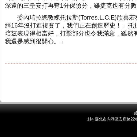
深遠的三壘安打再奪
1
分保險分，雖捷克也有分數
委內瑞拉總教練托拉斯
(Torres.L.C.E)
欣喜若
經
16
年沒打進複賽了，我們正在創造歷史！」托
培茲表現得相當好，打擊部分也令我滿意，雖然
我還是感到很開心。」
總
114 臺北市內湖區安康路22巷