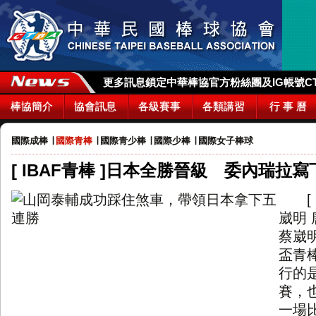
更多訊息鎖定中華棒協官方粉絲團及IG帳號CTBA_
棒協簡介
協會訊息
各級賽事
各類講習
行 事 曆
國際成棒
∣
國際青棒
∣
國際青少棒
∣
國際少棒
∣
國際女子棒球
[ IBAF青棒 ]日本全勝晉級 委內瑞拉
崴明
蔡崴明
盃青
行的
賽，
一場