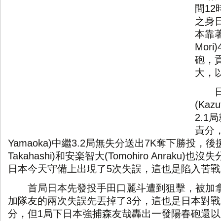
間
12
之身
本靠
Mori)
砲，
大，
日本
(Kazu
2.1
局
責分
Yamaoka)
中繼
3.2
局無失分送出
7K
奪下勝投，後
Takahashi)
和安楽智大
(Tomohiro Anraku)
也沒失
日本今天守備上出現了
5
次失誤，這也是陷入苦戰
首局日本先發投手田口麗斗遭到狙擊，被加拿
加隊友的兩次失誤先丟掉了
3
分，這也是日本對戰
分，但
1
局下日本強捕森友哉轟出一發陽春砲還以