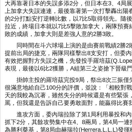
大再靠著日本的失誤多添
2
分，但日本在
3
、
4
局
上加拿大失誤連連，最後靠著第一次打擊轟出陽
的
2
分打點安打逆轉比數，以
7
比
5
取得領先。隨
拉近，終場日本就以
7
比
5
擊敗加拿大，兩隊預賽
敗的成績，加拿大則是差強人意的
2
勝
3
敗。
同時間在斗六球場上演的是由賽前戰績
2
勝
2
提前出局的捷克，兩隊同樣擊出
8
支安打，但委內
有效把握對方失誤之機，先發投手羅培茲
(Q.Lop
表現，最後以
6
比
2
獲勝，
A
組第三之姿搶下晉級
掛帥主投的羅培茲完投
9
局，祭出
8
次三振僅
很滿意地給自己
100
分的評價，並說：「相較對
天的我較為沉著，雖然失分的時候還是有些緊張
罵，但我還是告訴自己要勇敢面對，能贏得比賽
進攻方面，委內瑞拉除了第
1
局利用暴投和內
抓下
2
分，其餘攻勢集中在
4
、
8
兩局，第
4
局一連
為勝利奠基，第
8
局由赫瑞拉
(Herrera.L.L.L)
發揮