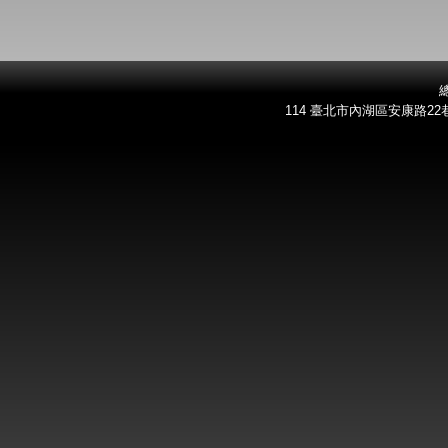
總
114 臺北市內湖區安康路22巷