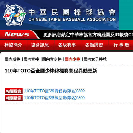
更多訊息鎖定中華棒協官方粉絲團及IG帳號CTBA_
棒協簡介
協會訊息
各級賽事
各類講習
行 事 曆
國內成棒
∣
國內青棒
∣
國內青少棒
∣
國內少棒
∣
國內女子棒球
110年TOTO盃全國少棒錦標賽賽程異動更新
110年TOTO盃6隊賽程表(隊名)0809
110年TOTO盃6隊線型圖(隊名)0809