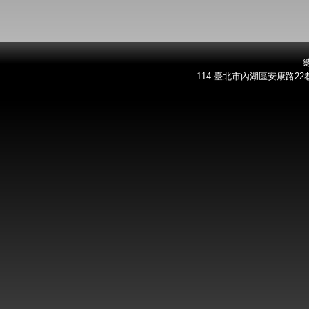
總
114 臺北市內湖區安康路22巷