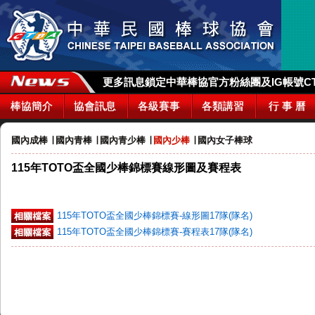
更多訊息鎖定中華棒協官方粉絲團及IG帳號CTBA_
棒協簡介
協會訊息
各級賽事
各類講習
行 事 曆
國內成棒
∣
國內青棒
∣
國內青少棒
∣
國內少棒
∣
國內女子棒球
115年TOTO盃全國少棒錦標賽線形圖及賽程表
115年TOTO盃全國少棒錦標賽-線形圖17隊(隊名)
115年TOTO盃全國少棒錦標賽-賽程表17隊(隊名)