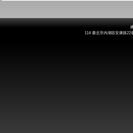
總
114 臺北市內湖區安康路22巷