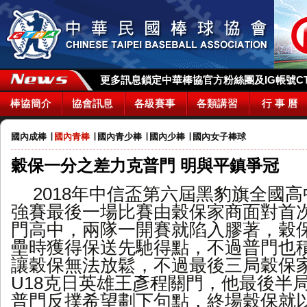
更多訊息鎖定中華棒協官方粉絲團及IG帳號CTBA_
棒協簡介
協會訊息
各級賽事
各類講習
行 事 曆
國內成棒
∣
國內青棒
∣
國內青少棒
∣
國內少棒
∣
國內女子棒球
穀保一分之差力克普門 明與平鎮爭冠
2018
年中信盃第六屆黑豹旗全國高
強賽最後一場比賽由穀保家商面對首
門高中，兩隊一開賽就陷入膠著，穀
壘時獲得保送先馳得點，不過普門也
讓穀保無法放鬆，不過最後三局穀保
U18
克日英雄王彥程關門，他最後半
普門反撲希望劃下句點，終場穀保就