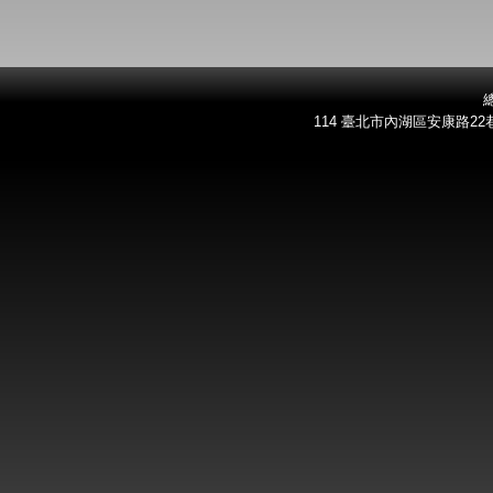
總
114 臺北市內湖區安康路22巷