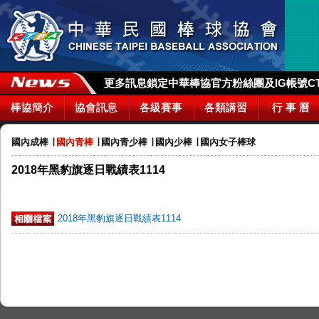
更多訊息鎖定中華棒協官方粉絲團及IG帳號CTBA_
棒協簡介
協會訊息
各級賽事
各類講習
行 事 曆
國內成棒
∣
國內青棒
∣
國內青少棒
∣
國內少棒
∣
國內女子棒球
2018年黑豹旗逐日戰績表1114
2018年黑豹旗逐日戰績表1114