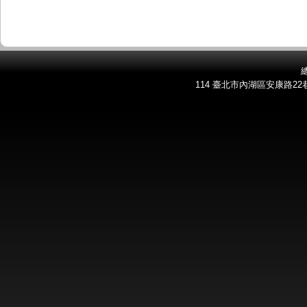
總
114 臺北市內湖區安康路22巷