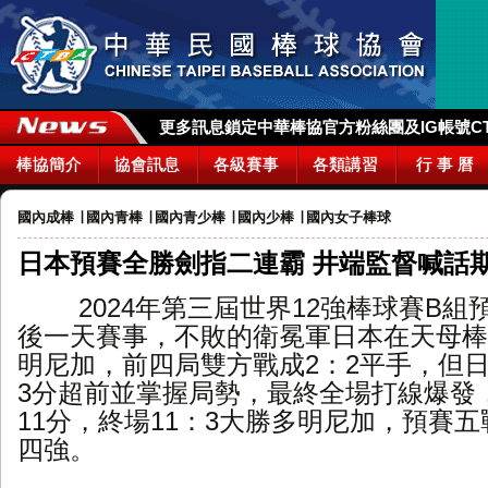
更多訊息鎖定中華棒協官方粉絲團及IG帳號CTBA_
棒協簡介
協會訊息
各級賽事
各類講習
行 事 曆
國內成棒
∣
國內青棒
∣
國內青少棒
∣
國內少棒
∣
國內女子棒球
日本預賽全勝劍指二連霸 井端監督喊話
2024年第三屆世界12強棒球賽B組預
後一天賽事，不敗的衛冕軍日本在天母棒
明尼加，前四局雙方戰成2：2平手，但
3分超前並掌握局勢，最終全場打線爆發，
11分，終場11：3大勝多明尼加，預賽
四強。