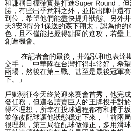
和謙稱目標確實是打進Super Round，
勝，有些出乎意料之外，並指出陣中還有
到位，希望他們能盡快提升狀態。另外井
天3安3得分1保送的森下翔太，認為他的
色，且不僅能把握得點圈的進攻，若壘上
創造機會。
在記者會的最後，井端弘和也表達
交手，「中華隊在台灣打得非常好，希望
兩場，然後在第三戰、甚至是最後冠軍賽
下。」
戶鄉翔征今天終於迎來賽會首秀，他完成4
發任務，但這名讀賣巨人的王牌投手對於
得不理想，所幸在投球過程都有和捕手坂
並修改配球讓他狀態穩定下來，「前兩局
很理想，第三局從配球做修正，多用滑球