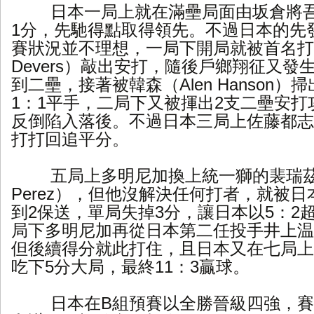
日本一局上就在滿壘局面由坂倉將
1分，先馳得點取得領先。不過日本的先
賽狀況並不理想，一局下開局就被首名打者
Devers）敲出安打，隨後戶鄉翔征又發
到二壘，接著被韓森（Alen Hanson
1：1平手，二局下又被揮出2支二壘安打
反倒陷入落後。不過日本三局上佐藤都志
打打回追平分。
五局上多明尼加換上統一獅的裴瑞茲（H
Perez），但他沒解決任何打者，就被日
到2保送，單局失掉3分，讓日本以5：2
局下多明尼加再從日本第二任投手井上温
但後續得分就此打住，且日本又在七局上
吃下5分大局，最終11：3贏球。
日本在B組預賽以全勝晉級四強，