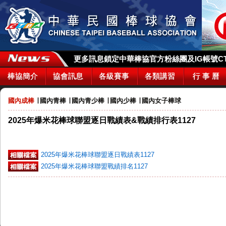
更多訊息鎖定中華棒協官方粉絲團及IG帳號CTBA_
棒協簡介
協會訊息
各級賽事
各類講習
行 事 曆
國內成棒
∣
國內青棒
∣
國內青少棒
∣
國內少棒
∣
國內女子棒球
2025年爆米花棒球聯盟逐日戰績表&戰績排行表1127
2025年爆米花棒球聯盟逐日戰績表1127
2025年爆米花棒球聯盟戰績排名1127