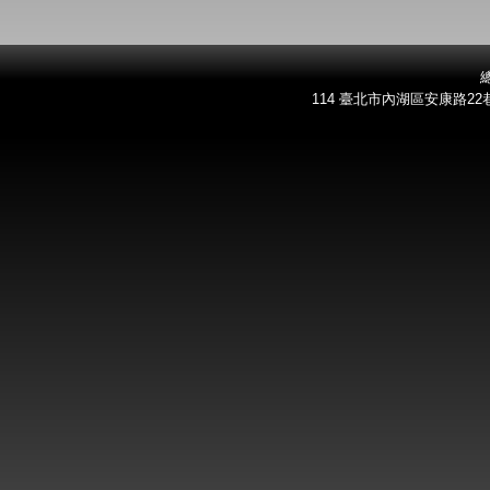
總
114 臺北市內湖區安康路22巷