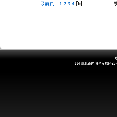
[5]
最末
最前頁
1
2
3
4
總
114 臺北市內湖區安康路22巷